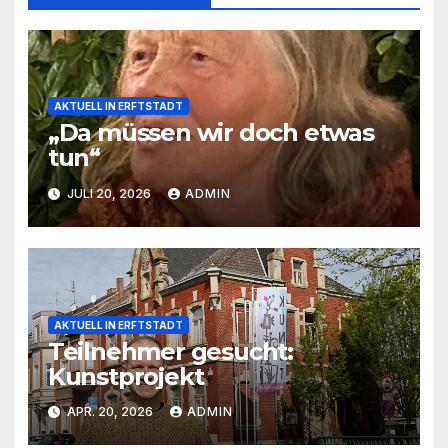
AKTUELL IN ERFTSTADT
„Da müssen wir doch etwas
tun“
JULI 20, 2026
ADMIN
AKTUELL IN ERFTSTADT
Teilnehmer gesucht:
Kunstprojekt
APR. 20, 2026
ADMIN