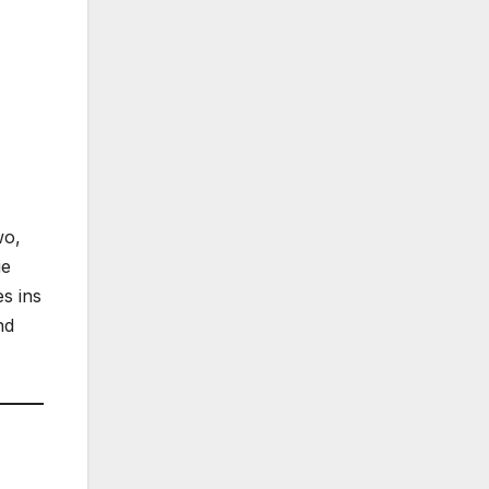
wo,
ie
s ins
nd