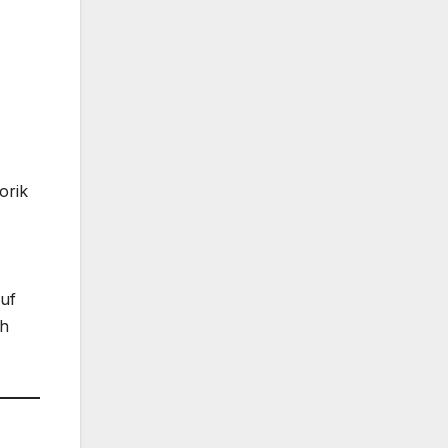
orik
uf
ch