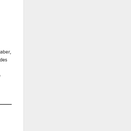
 aber,
ndes
e