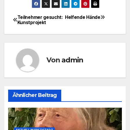
Teilnehmer gesucht:
Helfende Hände
Beitragsnavigation
Kunstprojekt
Von
admin
Ähnlicher Beitrag
AKTUELL IN ERFTSTADT